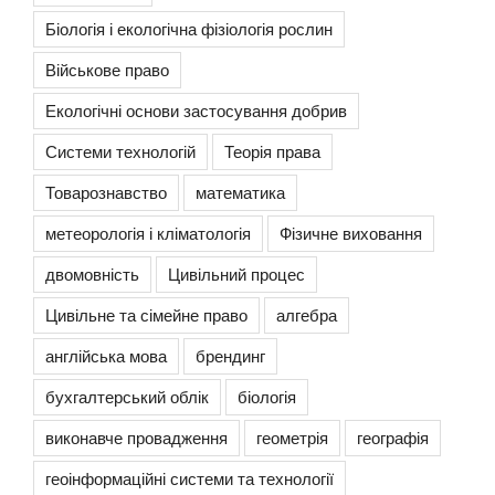
Біологія і екологічна фізіологія рослин
Військове право
Екологічні основи застосування добрив
Системи технологій
Теорія права
Товарознавство
математика
метеорологія і кліматологія
Фізичне виховання
двомовність
Цивільний процес
Цивільне та сімейне право
алгебра
англійська мова
брендинг
бухгалтерський облік
біологія
виконавче провадження
геометрія
географія
геоінформаційні системи та технології