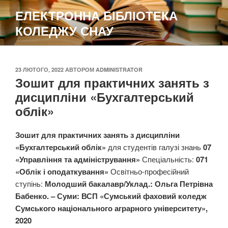
Перейти
ЕЛЕКТРОННА БІБЛІОТЕКА
до
КОЛЕДЖУ СНАУ
вмісту
ОПУБЛІКОВАНО
23 ЛЮТОГО, 2022
АВТОРОМ
ADMINISTRATOR
Зошит для практичних занять з
дисципліни «Бухгалтерський
облік»
Зошит для практичних занять
з дисципліни
«Бухгалтерський облік»
для студентів галузі знань
07
«Управління та адміністрування»
Спеціальність:
071
«Облік і оподаткування»
Освітньо-професійний
ступінь:
Молодший бакалавр/Уклад.: Ольга Петрівна
Бабенко. – Суми: ВСП «Сумський фаховий коледж
Сумського національного аграрного університету»,
2020