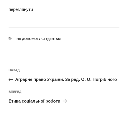
переглянути
КАТЕГОРІЇ
НА ДОПОМОГУ СТУДЕНТАМ
Навігація
Попередній
НАЗАД
записів
запис:
Аграрне право України. За ред. О. О. Погріб ного
Наступний
ВПЕРЕД
запис
Етика соціальної роботи