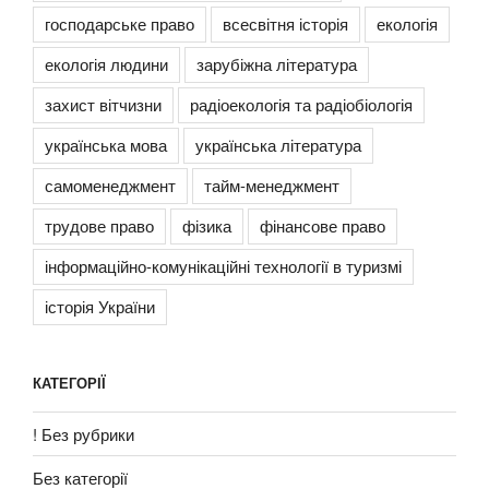
господарське право
всесвітня історія
екологія
екологія людини
зарубіжна література
захист вітчизни
радіоекологія та радіобіологія
українська мова
українська література
самоменеджмент
тайм-менеджмент
трудове право
фізика
фінансове право
інформаційно-комунікаційні технології в туризмі
історія України
КАТЕГОРІЇ
! Без рубрики
Без категорії