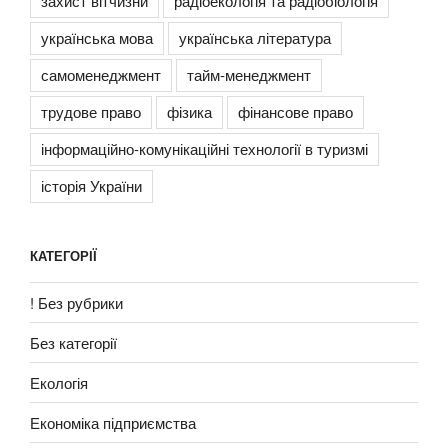
захист вітчизни
радіоекологія та радіобіологія
українська мова
українська література
самоменеджмент
тайм-менеджмент
трудове право
фізика
фінансове право
інформаційно-комунікаційні технології в туризмі
історія України
КАТЕГОРІЇ
! Без рубрики
Без категорії
Екологія
Економіка підприємства