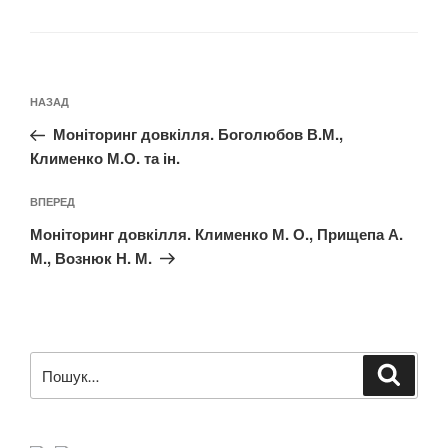
Навігація
Попередній
НАЗАД
записів
запис:
Моніторинг довкілля. Боголюбов В.М.,
Клименко М.О. та ін.
Наступний
ВПЕРЕД
запис
Моніторинг довкілля. Клименко М. О., Прищепа А.
М., Вознюк Н. М.
Пошук
Шукат
за
запитом: