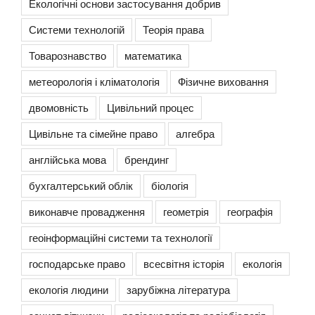
Екологічні основи застосування добрив
Системи технологій
Теорія права
Товарознавство
математика
метеорологія і кліматологія
Фізичне виховання
двомовність
Цивільний процес
Цивільне та сімейне право
алгебра
англійська мова
брендинг
бухгалтерський облік
біологія
виконавче провадження
геометрія
географія
геоінформаційні системи та технології
господарське право
всесвітня історія
екологія
екологія людини
зарубіжна література