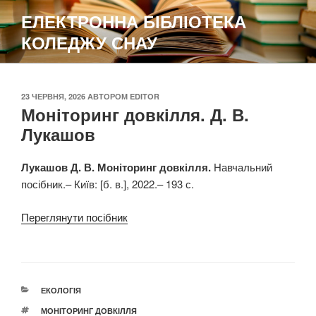
Перейти
ЕЛЕКТРОННА БІБЛІОТЕКА
до
КОЛЕДЖУ СНАУ
вмісту
ОПУБЛІКОВАНО
23 ЧЕРВНЯ, 2026
АВТОРОМ
EDITOR
Моніторинг довкілля. Д. В.
Лукашов
Лукашов Д. В. Моніторинг довкілля.
Навчальний
посібник.– Київ: [б. в.], 2022.– 193 с.
Переглянути посібник
КАТЕГОРІЇ
ЕКОЛОГІЯ
ПОЗНАЧКИ
МОНІТОРИНГ ДОВКІЛЛЯ