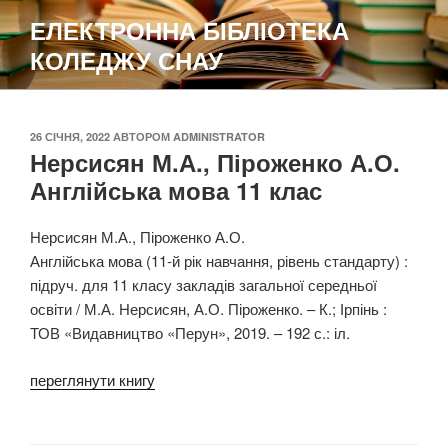
Перейти
ЕЛЕКТРОННА БІБЛІОТЕКА
до
КОЛЕДЖУ СНАУ
вмісту
ОПУБЛІКОВАНО
26 СІЧНЯ, 2022
АВТОРОМ
ADMINISTRATOR
Нерсисян М.А., Піроженко А.О.
Англійська мова 11 клас
Нерсисян М.А., Піроженко А.О.
Англійська мова (11-й рік навчання, рівень стандарту) :
підруч. для 11 класу закладів загальної середньої
освіти / М.А. Нерсисян, А.О. Піроженко. – К.; Ірпінь :
ТОВ «Видавництво «Перун», 2019. – 192 с.: іл.
переглянути книгу