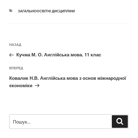
КАТЕГОРІЇ
ЗАГАЛЬНООСВІТНІ ДИСЦИПЛІНИ
Навігація
Попередній
НАЗАД
записів
запис:
Кучма М. О. Англійська мова. 11 клас
Наступний
ВПЕРЕД
запис
Ковалик Н.В. Англійська мова з основ міжнародної
економіки
Пошук
Шукат
за
запитом: