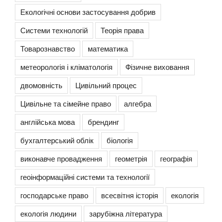
Екологічні основи застосування добрив
Системи технологій
Теорія права
Товарознавство
математика
метеорологія і кліматологія
Фізичне виховання
двомовність
Цивільний процес
Цивільне та сімейне право
алгебра
англійська мова
брендинг
бухгалтерський облік
біологія
виконавче провадження
геометрія
географія
геоінформаційні системи та технології
господарське право
всесвітня історія
екологія
екологія людини
зарубіжна література