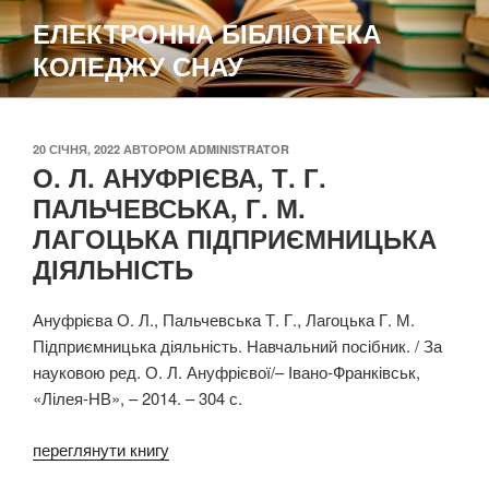
Перейти
ЕЛЕКТРОННА БІБЛІОТЕКА
до
КОЛЕДЖУ СНАУ
вмісту
ОПУБЛІКОВАНО
20 СІЧНЯ, 2022
АВТОРОМ
ADMINISTRATOR
О. Л. АНУФРІЄВА, Т. Г.
ПАЛЬЧЕВСЬКА, Г. М.
ЛАГОЦЬКА ПІДПРИЄМНИЦЬКА
ДІЯЛЬНІСТЬ
Ануфрієва О. Л., Пальчевська Т. Г., Лагоцька Г. М.
Підприємницька діяльність. Навчальний посібник. / За
науковою ред. О. Л. Ануфрієвої/– Івано-Франківськ,
«Лілея-НВ», – 2014. – 304 с.
переглянути книгу