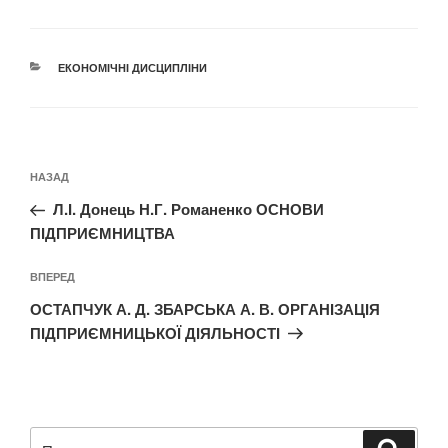
КАТЕГОРІЇ
ЕКОНОМІЧНІ ДИСЦИПЛІНИ
Навігація
Попередній
НАЗАД
записів
запис:
Л.І. Донець Н.Г. Романенко ОСНОВИ
ПІДПРИЄМНИЦТВА
Наступний
ВПЕРЕД
запис
ОСТАПЧУК А. Д. ЗБАРСЬКА А. В. ОРГАНІЗАЦІЯ
ПІДПРИЄМНИЦЬКОЇ ДІЯЛЬНОСТІ
Пошук
Шукат