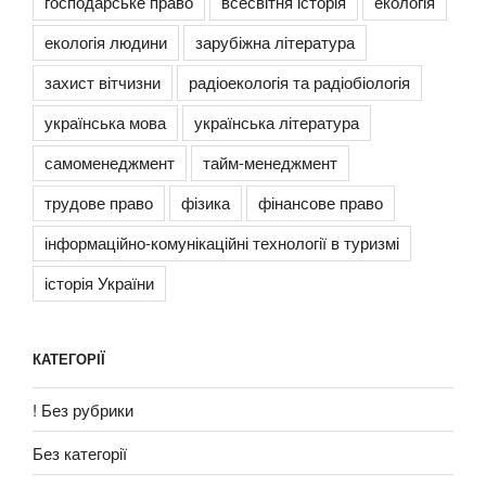
господарське право
всесвітня історія
екологія
екологія людини
зарубіжна література
захист вітчизни
радіоекологія та радіобіологія
українська мова
українська література
самоменеджмент
тайм-менеджмент
трудове право
фізика
фінансове право
інформаційно-комунікаційні технології в туризмі
історія України
КАТЕГОРІЇ
! Без рубрики
Без категорії