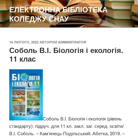
Перейти
ЕЛЕКТРОННА БІБЛІОТЕКА
до
КОЛЕДЖУ СНАУ
вмісту
ОПУБЛІКОВАНО
16 ЛЮТОГО, 2022
АВТОРОМ
ADMINISTRATOR
Соболь В.І. Біологія і екологія.
11 клас
Соболь В.І. Біологія і екологія (рівень
стандарту): підруч. для 11 кл. закл. заг. серед. освіти/
В.І. Соболь. – Кам’янець-Подільський: Абетка, 2019. –