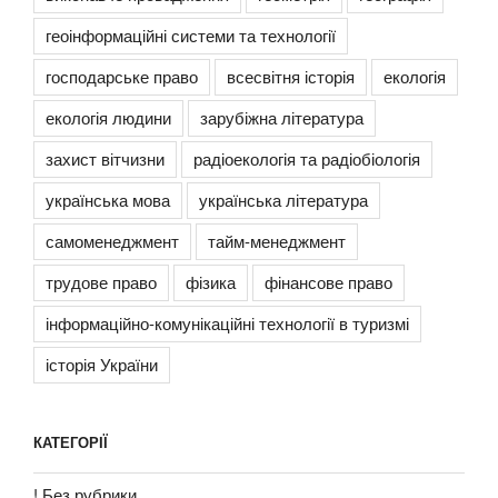
геоінформаційні системи та технології
господарське право
всесвітня історія
екологія
екологія людини
зарубіжна література
захист вітчизни
радіоекологія та радіобіологія
українська мова
українська література
самоменеджмент
тайм-менеджмент
трудове право
фізика
фінансове право
інформаційно-комунікаційні технології в туризмі
історія України
КАТЕГОРІЇ
! Без рубрики