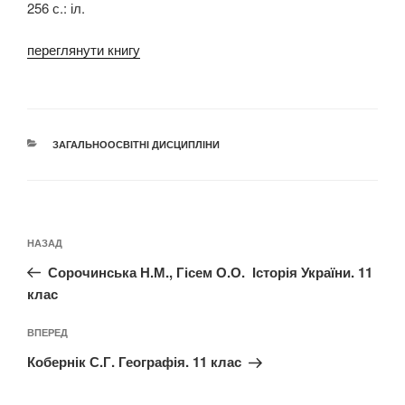
256 с.: іл.
переглянути книгу
КАТЕГОРІЇ
ЗАГАЛЬНООСВІТНІ ДИСЦИПЛІНИ
Навігація
Попередній
НАЗАД
записів
запис:
Сорочинська Н.М., Гісем О.О. Історія України. 11
клас
Наступний
ВПЕРЕД
запис
Кобернік С.Г. Географія. 11 клас