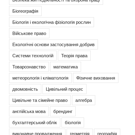
Біогеографія
Біологія і екологічна фізіологія рослин
Військове право
Екологічні основи застосування добрив
Системи технологій
Теорія права
Товарознавство
математика
метеорологія і кліматологія
Фізичне виховання
двомовність
Цивільний процес
Цивільне та сімейне право
алгебра
англійська мова
брендинг
бухгалтерський облік
біологія
виконавче провадження
геометрія
географія