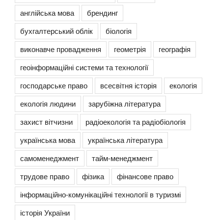
англійська мова
брендинг
бухгалтерський облік
біологія
виконавче провадження
геометрія
географія
геоінформаційні системи та технології
господарське право
всесвітня історія
екологія
екологія людини
зарубіжна література
захист вітчизни
радіоекологія та радіобіологія
українська мова
українська література
самоменеджмент
тайм-менеджмент
трудове право
фізика
фінансове право
інформаційно-комунікаційні технології в туризмі
історія України