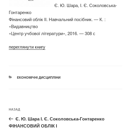
Є. Ю. Шара, І. Є. Соколовська-
Гонтаренко
Фінансовий облік IІ. Навчальний посібник. — К. :
«Видавництво
«Центр учбової літератури», 2016. — 308 с
переглянути книгу
КАТЕГОРІЇ
ЕКОНОМІЧНІ ДИСЦИПЛІНИ
Навігація
Попередній
НАЗАД
записів
запис:
Є. Ю. Шара І. Є. Соколовська-Гонтаренко
ФІНАНСОВИЙ ОБЛІК І