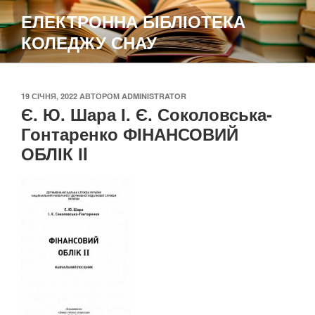
Перейти
ЕЛЕКТРОННА БІБЛІОТЕКА
до
КОЛЕДЖУ СНАУ
вмісту
ОПУБЛІКОВАНО
19 СІЧНЯ, 2022
АВТОРОМ
ADMINISTRATOR
Є. Ю. Шара І. Є. Соколовська-
Гонтаренко ФІНАНСОВИЙ
ОБЛІК ІI