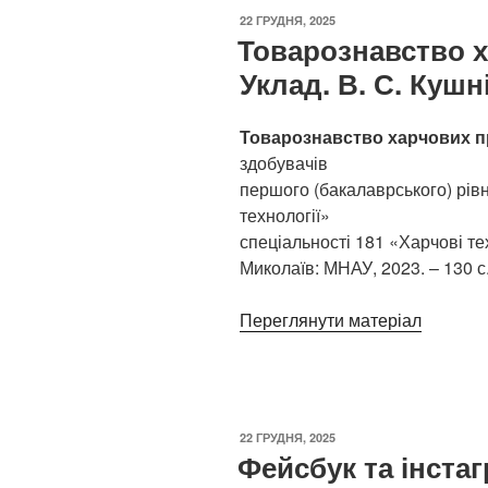
ОПУБЛІКОВАНО
22 ГРУДНЯ, 2025
Товарознавство х
Уклад. В. С. Кушн
Товарознавство харчових п
здобувачів
першого (бакалаврського) рів
технології»
спеціальності 181 «Харчові техн
Миколаїв: МНАУ, 2023. – 130 с
Переглянути матеріал
ОПУБЛІКОВАНО
22 ГРУДНЯ, 2025
Фейсбук та інста