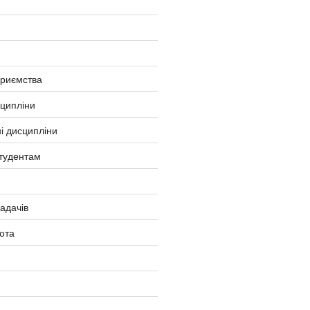
приємства
сципліни
і дисципліни
тудентам
ладачів
ота