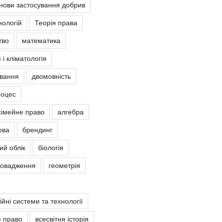
снови застосування добрив
нологій
Теорія права
тво
математика
 і кліматологія
овання
двомовність
роцес
сімейне право
алгебра
ова
брендинг
ий облік
біологія
ровадження
геометрія
йні системи та технології
е право
всесвітня історія