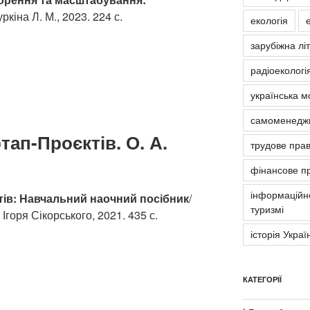
ркіна Л. М., 2023. 224 с.
екологія
зарубіжна лі
радіоекологія
українська м
самоменедж
ап-Проєктів. О. А.
трудове пра
фінансове п
інформаційно
ів:
Навчальний наочний посібник
/
туризмі
. Ігоря Сікорського, 2021. 435 с.
історія Украї
КАТЕГОРІЇ