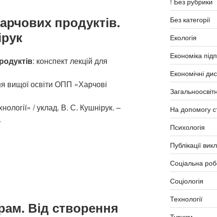
! Без рубрики
арчових продуктів.
Без категорії
ірук
Екологія
Економіка під
родуктів
: конспект лекцій для
Економічні ди
ня вищої освіти ОПП «Харчові
Загальноосвітн
ології» / уклад. В. С. Кушнірук. –
На допомогу с
.
Психологія
Публікації вик
Соціальна роб
Соціологія
Технології
грам. Від створення
Туризм