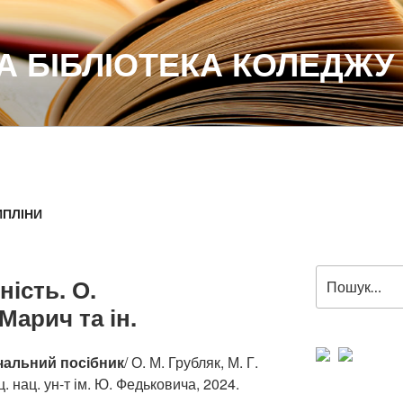
 БІБЛІОТЕКА КОЛЕДЖУ
ИПЛІНИ
Пошук
ість. О.
за
Марич та ін.
запитом:
чальний посібник
/
О. М
.
Грубляк,
М. Г.
. нац. ун-т ім. Ю. Федьковича, 2024.