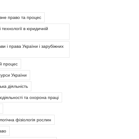
вне право та процес
 технології в юридичній
ви і права України і зарубіжних
й процес
урси України
ка діяльність
єдіяльності та охорона праці
ологічна фізіологія рослин
аво