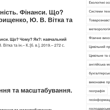
Екологічні о
ність. Фінанси. Що?
Системи тех
рищенко, Ю. В. Вітка та
Товарознавс
метеорологія
Фізичне вих
анси. Що? Чому? Як?: навчальний
 Вітка та ін.– К.:[б. в.], 2019.– 272 с.
Цивільний п
Цивільне та 
англійська м
бухгалтерськ
виконавче п
ння та масштабування.
географія
геоінформаці
господарськ
ворення та масштабування: