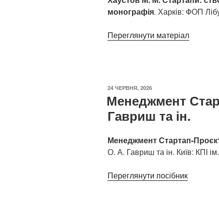
монографія
. Харків: ФОП Лібу
Переглянути матеріал
ОПУБЛІКОВАНО
24 ЧЕРВНЯ, 2026
Менеджмент Старт
Гавриш та ін.
Менеджмент Стартап-Проєкт
О. А. Гавриш та ін. Київ: КПІ ім
Переглянути посібник