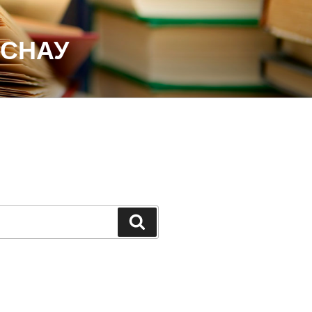
 СНАУ
Шукати