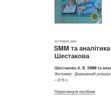
ОПУБЛІКОВАНО
22 ГРУДНЯ, 2025
SMM та аналітика 
Шестакова
Шестакова А. В. SMM та ана
Житомир : Державний універси
– 215 с.
Переглянути посібник