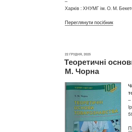
–
Харків : ХНУМГ ім. О. М. Бекет
Переглянути посібник
ОПУБЛІКОВАНО
22 ГРУДНЯ, 2025
Теоретичні основ
М. Чорна
Ч
т
–
І
5
П