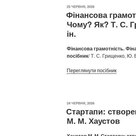
ОПУБЛІКОВАНО
25 ЧЕРВНЯ, 2026
Фінансова грамот
Чому? Як? Т. С. Г
ін.
Фінансова грамотність. Фін
посібник
/ Т. С. Грищенко, Ю. В.
Переглянути посібник
ОПУБЛІКОВАНО
24 ЧЕРВНЯ, 2026
Стартапи: створе
М. М. Хаустов
Хаустов М. М. Стартапи: ст