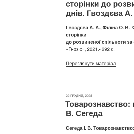
сторінки до розв
днів. Гвоздєва А. 
Гвоздєва А. А., Філіна О. В.
сторінки
до розвиненої спільноти за 
«Гнозіс», 2021.- 292 с.
Переглянути матеріал
ОПУБЛІКОВАНО
22 ГРУДНЯ, 2025
Товарознавство: 
В. Сегеда
Сегеда І. В. Товарознавство