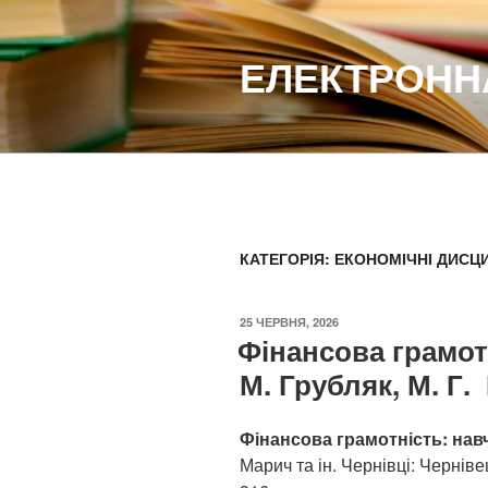
Перейти
до
ЕЛЕКТРОННА
вмісту
КАТЕГОРІЯ:
ЕКОНОМІЧНІ ДИСЦ
ОПУБЛІКОВАНО
25 ЧЕРВНЯ, 2026
Фінансова грамотн
М. Грубляк, М. Г. 
Фінансова грамотність: нав
Марич та ін.
Чернівці: Чернівец