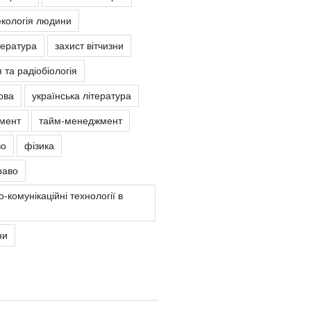
екологія людини
тература
захист вітчизни
 та радіобіологія
ова
українська література
мент
тайм-менеджмент
во
фізика
раво
-комунікаційні технології в
ни