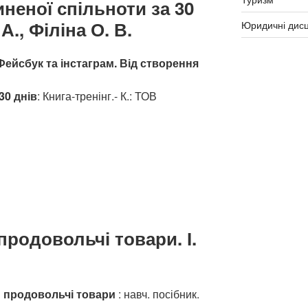
иненої спільноти за 30
А., Філіна О. В.
Юридичні дисц
 Фейсбук та інстаграм. Від створення
30 днів
: Книга-тренінг.- К.: ТОВ
продовольчі товари. І.
: продовольчі товари
: навч. посібник.