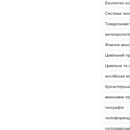
Екологічні о
Системи тех
Товарознавс
метеорологія
Фізичне вих
Цивільний п
Цивільне та 
англійська м
бухгалтерськ
виконавче п
географія
геоінформаці
господарськ