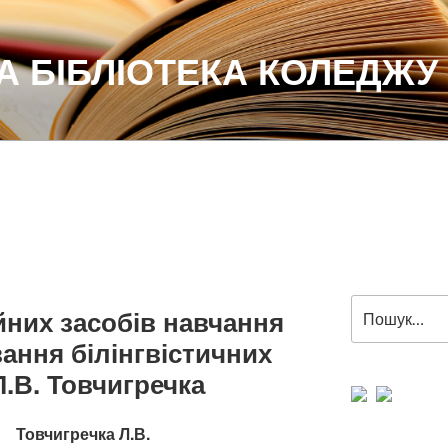
 БІБЛІОТЕКА КОЛЕДЖУ
Пошук
них засобів навчання
за
ання білінгвістичних
запитом:
Л.В. Товчигречка
Товчигречка Л.В.