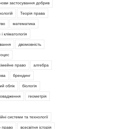
снови застосування добрив
нологій
Теорія права
тво
математика
 і кліматологія
овання
двомовність
роцес
сімейне право
алгебра
ова
брендинг
ий облік
біологія
ровадження
геометрія
йні системи та технології
е право
всесвітня історія