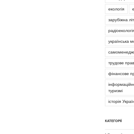
екологія
зарубіжна лі
радіоекологія
українська м
самоменедж
трудове пра
фінансове п
інформаційно
туризмі
історія Украї
КАТЕГОРІЇ