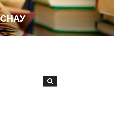
 СНАУ
Шукати