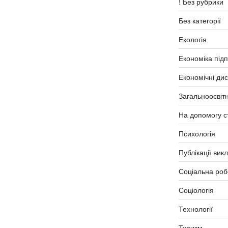
! Без рубрики
Без категорії
Екологія
Економіка під
Економічні ди
Загальноосвітн
На допомогу с
Психологія
Публікації вик
Соціальна роб
Соціологія
Технології
Туризм