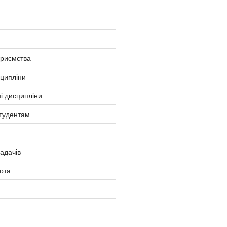
приємства
сципліни
і дисципліни
тудентам
ладачів
ота