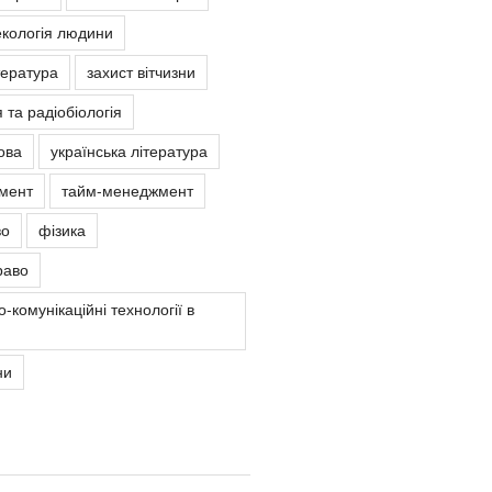
екологія людини
тература
захист вітчизни
 та радіобіологія
ова
українська література
мент
тайм-менеджмент
во
фізика
раво
-комунікаційні технології в
ни