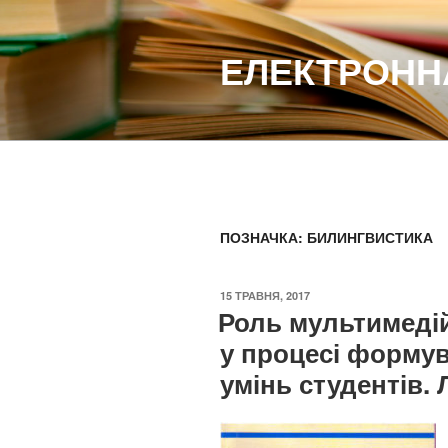
Перейти
до
ЕЛЕКТРОННА
вмісту
ПОЗНАЧКА:
БИЛИНГВИСТИКА
ОПУБЛІКОВАНО
15 ТРАВНЯ, 2017
Роль мультимедій
у процесі формув
умінь студентів. 