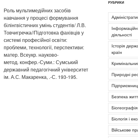
РУБРИКИ
Роль мультимедійних засобів
Адміністрати
навчання у процесі формування
білінгвістичних умінь студентів/ Л.В.
Інформаційні
Товчигречка//Підготовка фахівців у
діяльності
системі професійної освіти:
Історія держа
проблеми, технології, перспективи:
країн
матер. Всеукр. науково-
метод. конфер.-Суми.: Сумський
Кримінальни
державний педагогічний університет
Природні рес
ім. А.С. Макаренка, .-С. 193-195.
Підприємниць
Безпека житт
Біогеографія
Біологія і ек
Військове пр