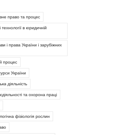
вне право та процес
 технології в юридичній
ви і права України і зарубіжних
й процес
урси України
ка діяльність
єдіяльності та охорона праці
ологічна фізіологія рослин
аво